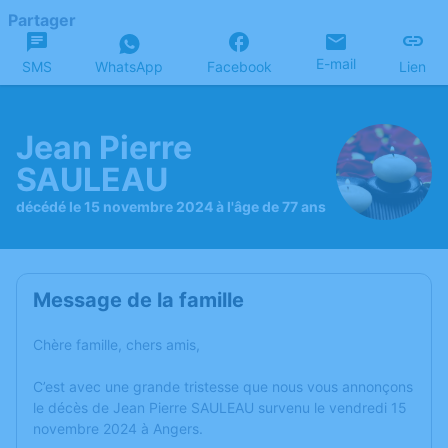
Partager
E-mail
SMS
WhatsApp
Facebook
Lien
Jean Pierre
SAULEAU
décédé le 15 novembre 2024 à l'âge de 77 ans
Message de la famille
Chère famille, chers amis,
C’est avec une grande tristesse que nous vous annonçons
le décès de Jean Pierre SAULEAU survenu le vendredi 15
novembre 2024 à Angers.