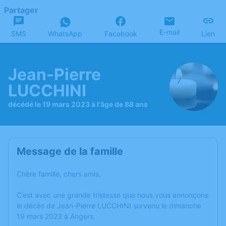
Partager
E-mail
SMS
WhatsApp
Facebook
Lien
Jean-Pierre
LUCCHINI
décédé le 19 mars 2023 à l'âge de 88 ans
Message de la famille
Chère famille, chers amis,
C’est avec une grande tristesse que nous vous annonçons
le décès de Jean-Pierre LUCCHINI survenu le dimanche
19 mars 2023 à Angers.