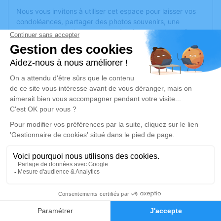
Nous vous invitons à utiliser cet espace pour laisser vos
condoléances, partager des photos souvenirs, une
anecdote ou exprimer vos pensées à travers des poèmes
ou des textes. Cet endroit est un lieu d'expression dédié à
honorer la mémoire de Jean-Pierre LUCCHINI.
Un service de plantation d’arbre hommage est
disponible
ici
.
Je rends hommage
Cérémonie civile
vendredi 24 mars 2023 à 15h45
Crématorium de Corné de Loire-Authion
Zone d'activité Anjou Actiparc
49630 Loire-Authion
5
Faire-part
Hommages
Je rends hommage