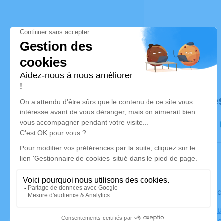
Déroulé de
Le mercre
Crématoriu