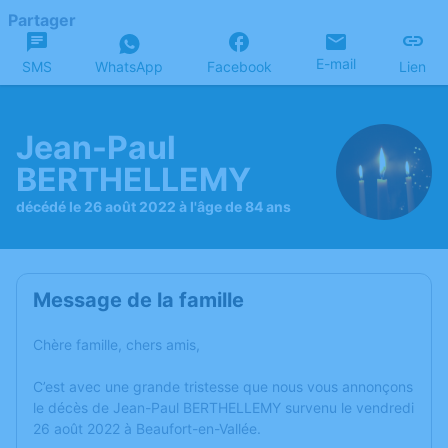
Partager
E-mail
SMS
WhatsApp
Facebook
Lien
Jean-Paul
BERTHELLEMY
décédé le 26 août 2022 à l'âge de 84 ans
Message de la famille
Chère famille, chers amis,
C’est avec une grande tristesse que nous vous annonçons
le décès de Jean-Paul BERTHELLEMY survenu le vendredi
26 août 2022 à Beaufort-en-Vallée.