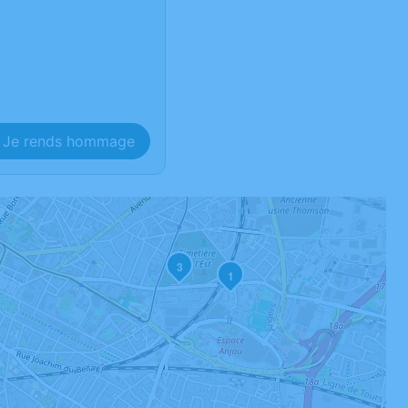
Je rends hommage
3
1