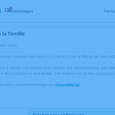
Hommages
Part
0
la famille
hers amis,
grande tristesse que nous vous annonçons le décès de Jean MI
ons à utiliser cet espace pour laisser vos condoléances, parta
rs des poèmes ou des textes. Cet endroit est un lieu d'express
lantation d’arbre hommage est
disponible ici
.