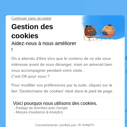
Déroulé de
Le mercre
Église Sai