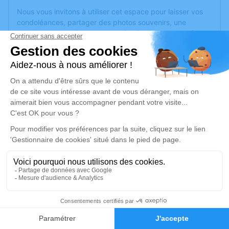
Nous vous invitons à utiliser cet espace pour laisser vos
condoléances, partager des photos souvenirs, une
anecdote ou exprimer vos pensées à travers des poèmes
ou des textes. Cet endroit est un lieu d'expression dédié à
honorer la mémoire de Jean-Marc VILLEZ.
Un service de plantation d’arbre hommage est
disponible
ici
.
Je rends hommage
Cérémonie civile
mercredi 24 mai 2023 à 15h00
Cimetière de Saint-Mathurin-sur-Loire
49250 Saint-Mathurin-sur-Loire
2
Je rends hommage
Faire-part
Hommages