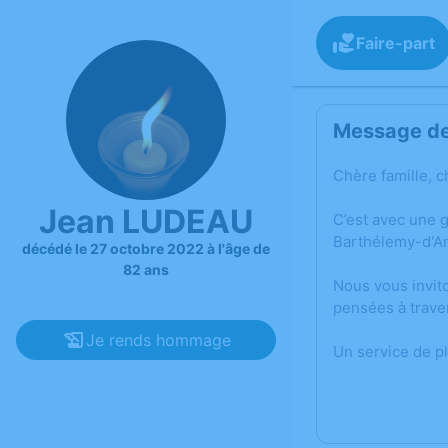
Faire-part
Message de 
Chère famille, c
Jean LUDEAU
C’est avec une 
Barthélemy-d'An
décédé le 27 octobre 2022 à l'âge de
82 ans
Nous vous invit
pensées à trave
Je rends hommage
Un service de p