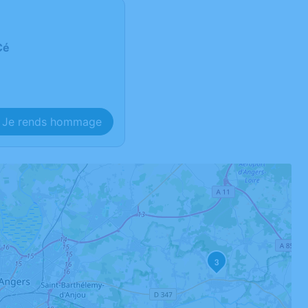
Cé
Je rends hommage
3