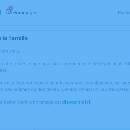
6
Hommages
Part
la famille
hers amis,
grande tristesse que nous vous annonçons le décès de Jean LU
jou.
ons à utiliser cet espace pour laisser vos condoléances, parta
rs des poèmes ou des textes. Cet endroit est un lieu d'expres
lantation d’arbre hommage est
disponible ici
.