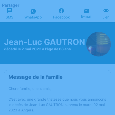
Partager
E-mail
SMS
WhatsApp
Facebook
Lien
Jean-Luc GAUTRON
décédé le 2 mai 2023 à l'âge de 68 ans
Message de la famille
Chère famille, chers amis,
C’est avec une grande tristesse que nous vous annonçons
le décès de Jean-Luc GAUTRON survenu le mardi 02 mai
2023 à Angers.