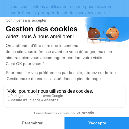
Nous vous invitons à utiliser cet espace pour laisser vos
condoléances, partager des photos souvenirs, une
anecdote ou exprimer vos pensées à travers des poèmes
ou des textes. Cet endroit est un lieu d'expression dédié à
honorer la mémoire de Jean-Luc GAUTRON.
Un service de plantation d’arbre hommage est
disponible
ici
.
Je rends hommage
Cérémonie civile
mercredi 10 mai 2023 à 15h45
Crématorium de Corné de Loire-Authion
Zone d'activité Anjou Actiparc
49630 Loire-Authion
16
Faire-part
Hommages
Je rends hommage