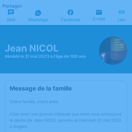
Partager
E-mail
SMS
WhatsApp
Facebook
Lien
Jean NICOL
décédé le 31 mai 2023 à l'âge de 100 ans
Message de la famille
Chère famille, chers amis,
C’est avec une grande tristesse que nous vous annonçons
le décès de Jean NICOL survenu le mercredi 31 mai 2023
à Angers.