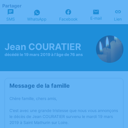
Partager
E-mail
SMS
WhatsApp
Facebook
Lien
Jean COURATIER
décédé le 19 mars 2019 à l'âge de 76 ans
Message de la famille
Chère famille, chers amis,
C’est avec une grande tristesse que nous vous annonçons
le décès de Jean COURATIER survenu le mardi 19 mars
2019 à Saint Mathurin sur Loire.