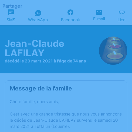
Partager
E-mail
SMS
WhatsApp
Facebook
Lien
Jean-Claude
LAFILAY
décédé le 20 mars 2021 à l'âge de 74 ans
Message de la famille
Chère famille, chers amis,
C’est avec une grande tristesse que nous vous annonçons
le décès de Jean-Claude LAFILAY survenu le samedi 20
mars 2021 à Tuffalun (Louerre).