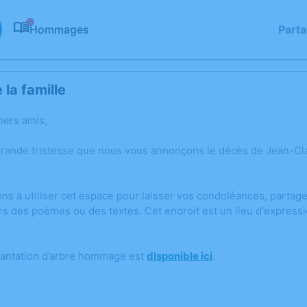
Hommages
Part
0
la famille
hers amis,
grande tristesse que nous vous annonçons le décès de Jean-Cl
ons à utiliser cet espace pour laisser vos condoléances, parta
rs des poèmes ou des textes. Cet endroit est un lieu d'expres
lantation d’arbre hommage est
disponible ici
.