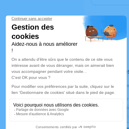
Déroulé de
Les infor
Activez une aler
Recevoir une ale