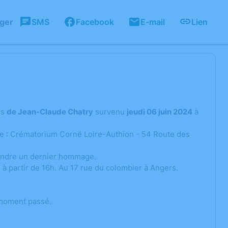
ager
SMS
Facebook
E-mail
Lien
ès
de Jean-Claude Chatry
survenu
jeudi 06 juin 2024
à
nte : Crématorium Corné Loire-Authion - 54 Route des
 rendre un dernier hommage.
er, à partir de 16h. Au 17 rue du colombier à Angers.
 moment passé.