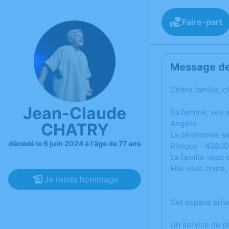
Faire-part
Message de 
Chère famille, c
Jean-Claude
Sa femme, ses e
Angers.
CHATRY
La cérémonie se
décédé le 6 juin 2024 à l'âge de 77 ans
Rimoux - 49800 
La famille vous
Elle vous invite,
Je rends hommage
Cet espace priv
Un service de p