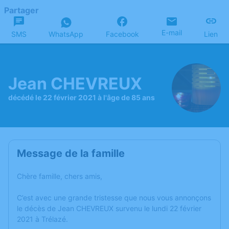
Partager
E-mail
SMS
WhatsApp
Facebook
Lien
Jean CHEVREUX
décédé le 22 février 2021 à l'âge de 85 ans
Message de la famille
Chère famille, chers amis,
C’est avec une grande tristesse que nous vous annonçons
le décès de Jean CHEVREUX survenu le lundi 22 février
2021 à Trélazé.