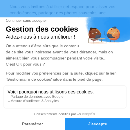
Nous vous invitons à utiliser cet espace pour laisser vos
condoléances, partager des photos souvenirs, une
anecdote ou exprimer vos pensées à travers des poèmes
ou des textes. Cet endroit est un lieu d'expression dédié à
honorer la mémoire de Jean CHEVREUX.
Un service de plantation d’arbre hommage est
disponible
ici
.
Je rends hommage
Cérémonie religieuse
vendredi 26 février 2021 à 14h30
Eglise Saint Blaise de Corné
49630 Corné
2
Je rends hommage
Faire-part
Hommages