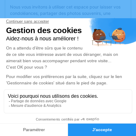
Nous vous invitons à utiliser cet espace pour laisser vos
condoléances, partager des photos souvenirs, une
anecdote ou exprimer vos pensées à travers des poèmes
ou des textes. Cet endroit est un lieu d'expression dédié à
honorer la mémoire de Janine GUNTZ.
Un service de plantation d’arbre hommage est
disponible
ici
.
Je rends hommage
Cérémonie religieuse
vendredi 23 décembre 2022 à 10h00
Église Saint Joseph d'Angers
27 rue Saint Joseph
49000 Angers
4
Faire-part
Hommages
Je rends hommage