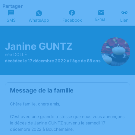
Partager
E-mail
SMS
WhatsApp
Facebook
Lien
Janine GUNTZ
née DOLLÉ
décédée le 17 décembre 2022 à l'âge de 88 ans
Message de la famille
Chère famille, chers amis,
C’est avec une grande tristesse que nous vous annonçons
le décès de Janine GUNTZ survenu le samedi 17
décembre 2022 à Bouchemaine.