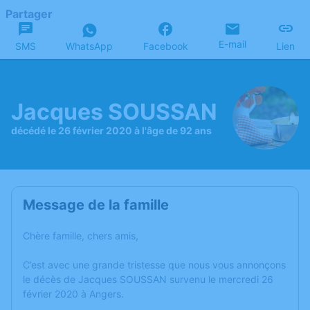
Partager
E-mail
SMS
WhatsApp
Facebook
Lien
Jacques SOUSSAN
décédé le 26 février 2020 à l'âge de 92 ans
Message de la famille
Chère famille, chers amis,
C’est avec une grande tristesse que nous vous annonçons
le décès de Jacques SOUSSAN survenu le mercredi 26
février 2020 à Angers.