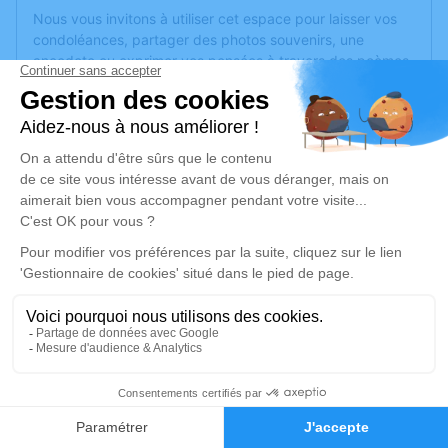
Nous vous invitons à utiliser cet espace pour laisser vos
condoléances, partager des photos souvenirs, une
anecdote ou exprimer vos pensées à travers des poèmes
ou des textes. Cet endroit est un lieu d'expression dédié à
honorer la mémoire de Jacques MEZIERE.
Un service de plantation d’arbre hommage est
disponible
ici
.
Je rends hommage
Cérémonie religieuse
samedi 27 novembre 2021 à 10h00
Église Sainte Bernadette d'Angers
7 rue Locarno
49000 Angers
2
Faire-part
Hommages
Je rends hommage