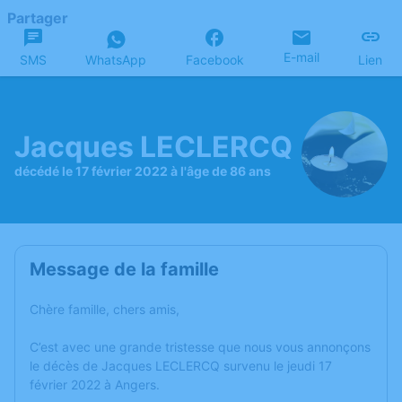
Partager
E-mail
SMS
WhatsApp
Facebook
Lien
Jacques LECLERCQ
décédé le 17 février 2022 à l'âge de 86 ans
Message de la famille
Chère famille, chers amis,
C’est avec une grande tristesse que nous vous annonçons
le décès de Jacques LECLERCQ survenu le jeudi 17
février 2022 à Angers.