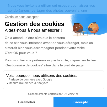
Nous vous invitons à utiliser cet espace pour laisser vos
condoléances, partager des photos souvenirs, une
anecdote ou exprimer vos pensées à travers des poèmes
ou des textes. Cet endroit est un lieu d'expression dédié à
honorer la mémoire de Jacques LECLERCQ.
Un service de plantation d’arbre hommage est
disponible
ici
.
Je rends hommage
Cérémonie religieuse
mardi 22 février 2022 à 14h30
Eglise Notre Dame des Victoires d'Angers
24 Rue Pocquet de Livonnières
49100 Angers
2
Faire-part
Hommages
Je rends hommage