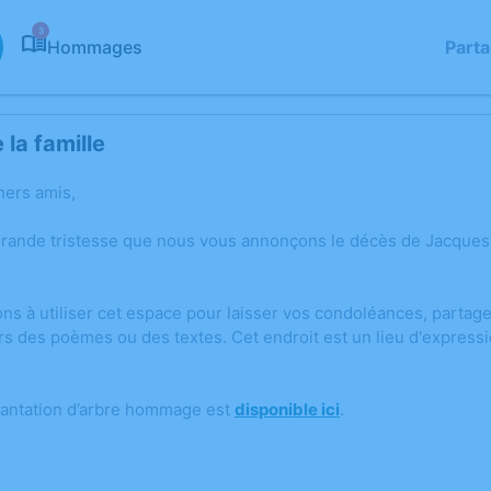
3
Hommages
Part
la famille
hers amis,
 grande tristesse que nous vous annonçons le décès de Jacq
ons à utiliser cet espace pour laisser vos condoléances, parta
rs des poèmes ou des textes. Cet endroit est un lieu d'expres
lantation d’arbre hommage est
disponible ici
.