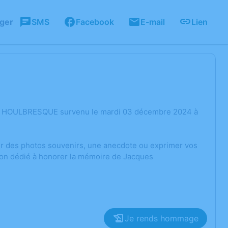
ager
SMS
Facebook
E-mail
Lien
ues HOULBRESQUE survenu le mardi 03 décembre 2024 à
ger des photos souvenirs, une anecdote ou exprimer vos
sion dédié à honorer la mémoire de Jacques
Je rends hommage