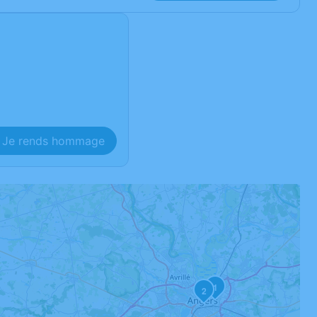
Je rends hommage
1
2