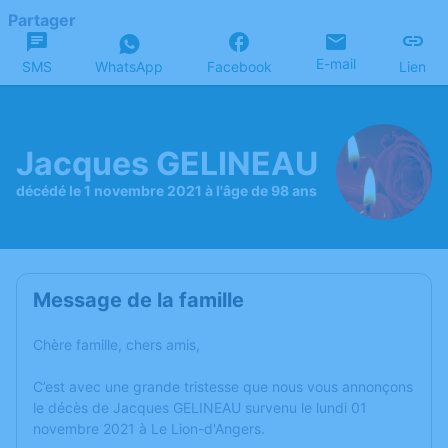
Partager
E-mail
SMS
WhatsApp
Facebook
Lien
Jacques GELINEAU
décédé le 1 novembre 2021 à l'âge de 98 ans
Message de la famille
Chère famille, chers amis,
C’est avec une grande tristesse que nous vous annonçons
le décès de Jacques GELINEAU survenu le lundi 01
novembre 2021 à Le Lion-d'Angers.