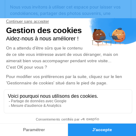
Nous vous invitons à utiliser cet espace pour laisser vos
condoléances, partager des photos souvenirs, une
anecdote ou exprimer vos pensées à travers des poèmes
ou des textes. Cet endroit est un lieu d'expression dédié à
honorer la mémoire de Jacques GELINEAU.
Un service de plantation d’arbre hommage est
disponible
ici
.
Je rends hommage
Cérémonie religieuse
vendredi 05 novembre 2021 à 14h30
Église de Grez-Neuville
49220 Grez-Neuville
2
Je rends hommage
Faire-part
Hommages