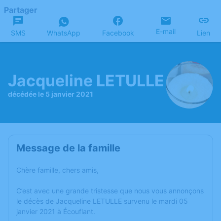
Partager
E-mail
SMS
WhatsApp
Facebook
Lien
Jacqueline LETULLE
décédée le 5 janvier 2021
Message de la famille
Chère famille, chers amis,
C’est avec une grande tristesse que nous vous annonçons
le décès de Jacqueline LETULLE survenu le mardi 05
janvier 2021 à Écouflant.