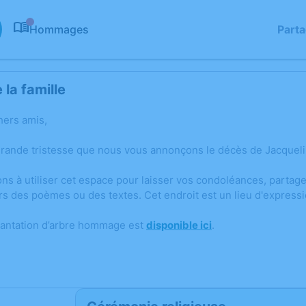
Hommages
Part
0
la famille
hers amis,
grande tristesse que nous vous annonçons le décès de Jacqueli
ons à utiliser cet espace pour laisser vos condoléances, parta
rs des poèmes ou des textes. Cet endroit est un lieu d'expres
lantation d’arbre hommage est
disponible ici
.