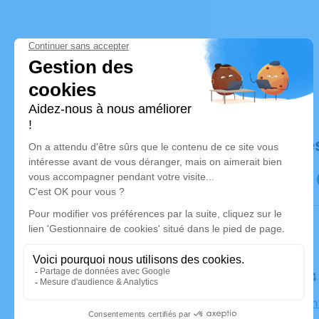
Déroulé de
Le jeudi 1
Église Sai