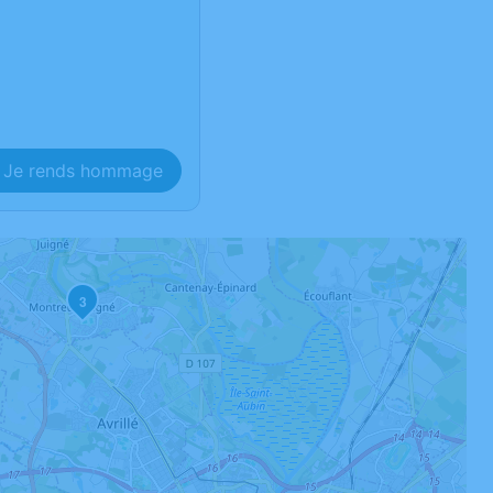
Je rends hommage
3