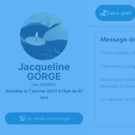
Faire-part
Message de 
Chère famille, c
Jacqueline
C’est avec une 
GORGE
Nous vous invit
née HEMERY
pensées à trave
décédée le 7 janvier 2021 à l'âge de 81
ans
Un service de p
Je rends hommage