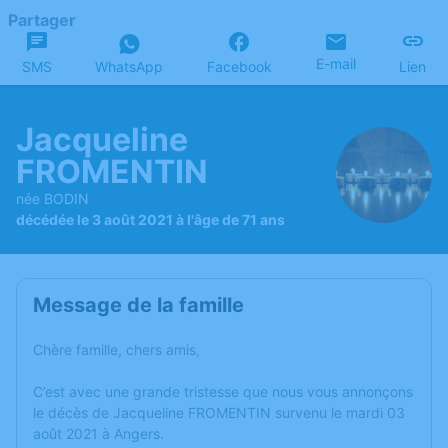
Partager
E-mail
SMS
WhatsApp
Facebook
Lien
Jacqueline
FROMENTIN
née BODIN
décédée le 3 août 2021 à l'âge de 71 ans
Message de la famille
Chère famille, chers amis,
C’est avec une grande tristesse que nous vous annonçons
le décès de Jacqueline FROMENTIN survenu le mardi 03
août 2021 à Angers.