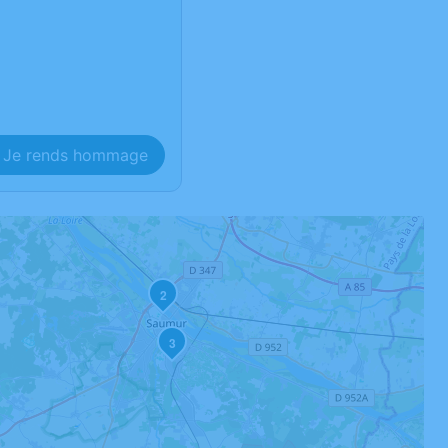
Je rends hommage
2
3