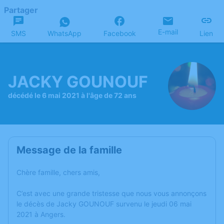
Partager
E-mail
SMS
WhatsApp
Facebook
Lien
JACKY GOUNOUF
décédé le 6 mai 2021 à l'âge de 72 ans
Message de la famille
Chère famille, chers amis,
C’est avec une grande tristesse que nous vous annonçons
le décès de Jacky GOUNOUF survenu le jeudi 06 mai
2021 à Angers.