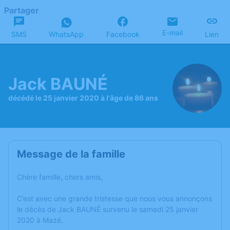
Partager
E-mail
SMS
WhatsApp
Facebook
Lien
Jack BAUNÉ
décédé le 25 janvier 2020 à l'âge de 86 ans
Message de la famille
Chère famille, chers amis,
C’est avec une grande tristesse que nous vous annonçons
le décès de Jack BAUNÉ survenu le samedi 25 janvier
2020 à Mazé.