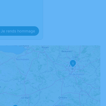
Je rends hommage
1