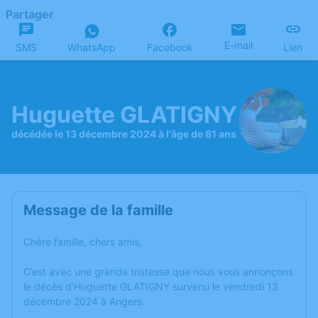
Partager
E-mail
SMS
WhatsApp
Facebook
Lien
Huguette GLATIGNY
décédée le 13 décembre 2024 à l'âge de 81 ans
Message de la famille
Chère famille, chers amis,
C’est avec une grande tristesse que nous vous annonçons
le décès d’Huguette GLATIGNY survenu le vendredi 13
décembre 2024 à Angers.