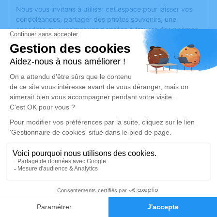
Nous vous invitons à utiliser cet espace pour laisser vos
condoléances, partager des photos souvenirs, une
anecdote ou exprimer vos pensées à travers des poèmes
ou des textes. Cet endroit est un lieu d'expression dédié à
honorer la mémoire d’Huguette GLATIGNY.
Un service de plantation d’arbre hommage est
disponible
ici
.
Je rends hommage
Cérémonie religieuse
mercredi 18 décembre 2024 à 10h30
Eglise St Antoine d'Angers
10 Rue Béranger
49100 Angers
1
Faire-part
Hommages
Je rends hommage