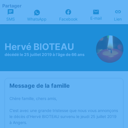
Partager
E-mail
SMS
WhatsApp
Facebook
Lien
Hervé BIOTEAU
décédé le 25 juillet 2019 à l'âge de 66 ans
Message de la famille
Chère famille, chers amis,
C’est avec une grande tristesse que nous vous annonçons
le décès d’Hervé BIOTEAU survenu le jeudi 25 juillet 2019
à Angers.