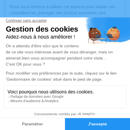
Nous vous invitons à utiliser cet espace pour laisser vos
condoléances, partager des photos souvenirs, une
anecdote ou exprimer vos pensées à travers des poèmes
ou des textes. Cet endroit est un lieu d'expression dédié à
honorer la mémoire d’Hervé BIOTEAU.
Un service de plantation d’arbre hommage est
disponible
ici
.
Je rends hommage
Cérémonie civile
mercredi 31 juillet 2019 à 10h00
Information indisponible
7
Je rends hommage
Faire-part
Hommages
Déroulé des obsèques