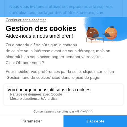
Nous vous invitons à utiliser cet espace pour laisser vos
condoléances, partager des photos souvenirs, une
anecdote ou exprimer vos pensées à travers des poèmes
ou des textes. Cet endroit est un lieu d'expression dédié à
honorer la mémoire d’Hélène SAAD.
Un service de plantation d’arbre hommage est
disponible
ici
.
Je rends hommage
Cérémonie religieuse
jeudi 29 décembre 2022 à 15h00
Église Saint Joseph d'Angers
27 rue Saint Joseph
49000 Angers
3
Faire-part
Hommages
Je rends hommage