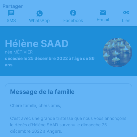
Partager
E-mail
SMS
WhatsApp
Facebook
Lien
Hélène SAAD
née MÉTIVIER
décédée le 25 décembre 2022 à l'âge de 86
ans
Message de la famille
Chère famille, chers amis,
C’est avec une grande tristesse que nous vous annonçons
le décès d’Hélène SAAD survenu le dimanche 25
décembre 2022 à Angers.