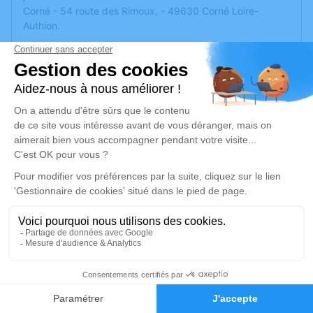
Corné - 54 route des Rimoux, - 49630 Corné Loire-
Authion.
Nous vous invitons à utiliser cet espace pour laisser vos
condoléances, partager des photos souvenirs, une
anecdote ou exprimer vos pensées à travers des poèmes
ou des textes. Cet endroit est un lieu d'expression dédié à
honorer la mémoire d'Hélène NICAULT.
Je rends hommage
Cérémonie civile
mercredi 02 juillet 2025 à 14h15
Crématorium de Corné de Corné Loire-
Authion
54 route des Rimoux,
5
49630 Corné Loire-Authion
Faire-part
Hommages