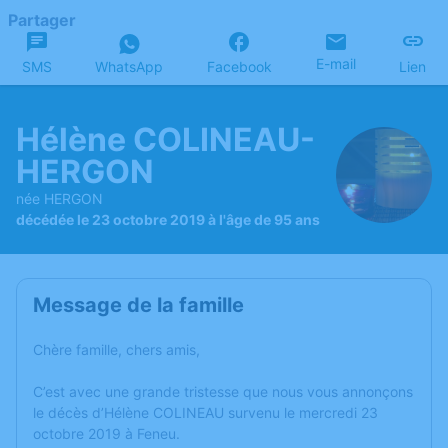
Partager
E-mail
SMS
WhatsApp
Facebook
Lien
Hélène COLINEAU-
HERGON
née HERGON
décédée le 23 octobre 2019 à l'âge de 95 ans
Message de la famille
Chère famille, chers amis,
C’est avec une grande tristesse que nous vous annonçons
le décès d’Hélène COLINEAU survenu le mercredi 23
octobre 2019 à Feneu.