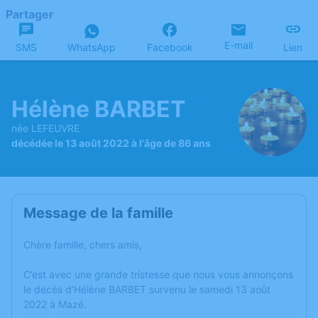
Partager
E-mail
SMS
WhatsApp
Facebook
Lien
Hélène BARBET
née LEFEUVRE
décédée le 13 août 2022 à l'âge de 86 ans
Message de la famille
Chère famille, chers amis,
C’est avec une grande tristesse que nous vous annonçons
le décès d’Hélène BARBET survenu le samedi 13 août
2022 à Mazé.