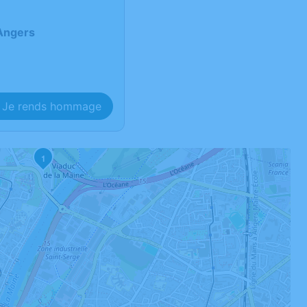
Angers
Je rends hommage
1