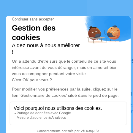
Déroulé de
Le jeudi 
Chambre Fu
Berjole, 4