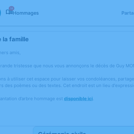
14
Hommages
Part
la famille
hers amis,
 grande tristesse que nous vous annonçons le décès de Guy M
ons à utiliser cet espace pour laisser vos condoléances, parta
rs des poèmes ou des textes. Cet endroit est un lieu d'expre
lantation d’arbre hommage est
disponible ici
.