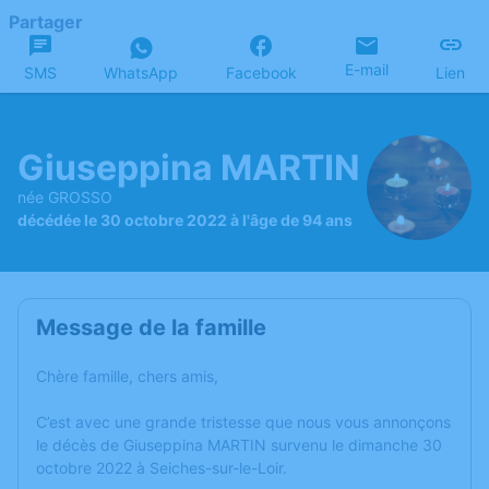
Partager
E-mail
SMS
WhatsApp
Facebook
Lien
Giuseppina MARTIN
née GROSSO
décédée le 30 octobre 2022 à l'âge de 94 ans
Message de la famille
Chère famille, chers amis,
C’est avec une grande tristesse que nous vous annonçons
le décès de Giuseppina MARTIN survenu le dimanche 30
octobre 2022 à Seiches-sur-le-Loir.