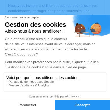
Nous vous invitons à utiliser cet espace pour laisser vos
condoléances, partager des photos souvenirs, une
anecdote ou exprimer vos pensées à travers des poèmes
ou des textes. Cet endroit est un lieu d'expression dédié à
honorer la mémoire de Gisele ROBIN.
Un service de plantation d’arbre hommage est
disponible
ici
.
Je rends hommage
Cérémonie religieuse
lundi 25 octobre 2021 à 14h30
Église Saint Léonard d'Angers
359 rue Saint-Léonard
49000 Angers
1
Faire-part
Hommages
Je rends hommage