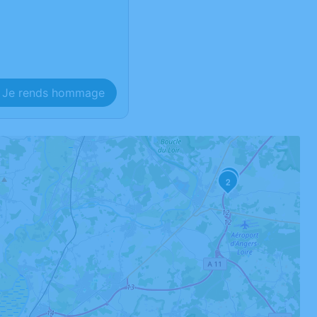
Je rends hommage
3
2