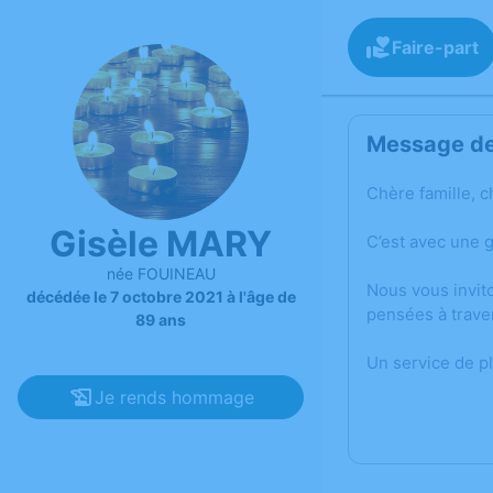
Faire-part
Message de 
Chère famille, c
Gisèle MARY
C’est avec une 
née FOUINEAU
Nous vous invit
décédée le 7 octobre 2021 à l'âge de
pensées à trave
89 ans
Un service de p
Je rends hommage