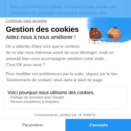
Nous vous invitons à utiliser cet espace pour laisser vos
condoléances, partager des photos souvenirs, une
anecdote ou exprimer vos pensées à travers des poèmes
ou des textes. Cet endroit est un lieu d'expression dédié à
honorer la mémoire de Gisèle CORMIER.
Un service de plantation d’arbre hommage est
disponible
ici
.
Je rends hommage
Cérémonie religieuse
jeudi 24 août 2023 à 15h30
Eglise de Chenillé-Changé de Chenillé-
Champteussé
Le Bourg Chenillé-Changé
1
49220 Chenillé-Champteussé
Faire-part
Hommages