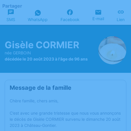
Partager
E-mail
SMS
WhatsApp
Facebook
Lien
Gisèle CORMIER
née GERBOIN
décédée le 20 août 2023 à l'âge de 96 ans
Message de la famille
Chère famille, chers amis,
C’est avec une grande tristesse que nous vous annonçons
le décès de Gisèle CORMIER survenu le dimanche 20 août
2023 à Château-Gontier.