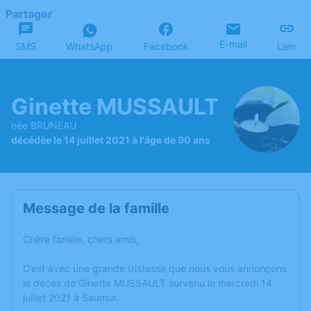
Partager
E-mail
SMS
WhatsApp
Facebook
Lien
Ginette MUSSAULT
née BRUNEAU
décédée le 14 juillet 2021 à l'âge de 90 ans
Message de la famille
Chère famille, chers amis,
C’est avec une grande tristesse que nous vous annonçons
le décès de Ginette MUSSAULT survenu le mercredi 14
juillet 2021 à Saumur.