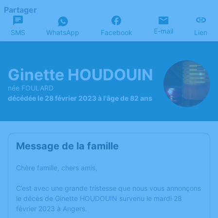
Partager
E-mail
SMS
WhatsApp
Facebook
Lien
Ginette HOUDOUIN
née FOULARD
décédée le 28 février 2023 à l'âge de 82 ans
Message de la famille
Chère famille, chers amis,
C’est avec une grande tristesse que nous vous annonçons
le décès de Ginette HOUDOUIN survenu le mardi 28
février 2023 à Angers.