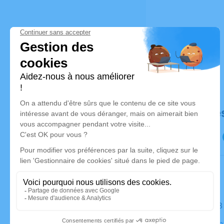
Déroulé de
Le lundi 1
Église Sai