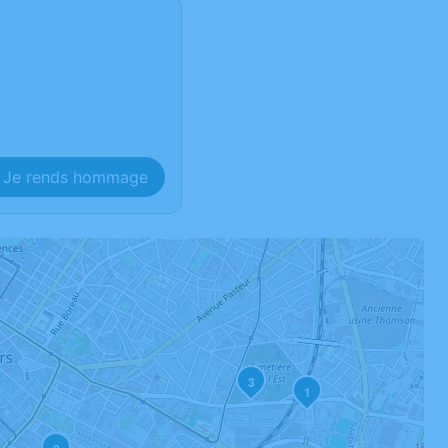
Je rends hommage
3
1