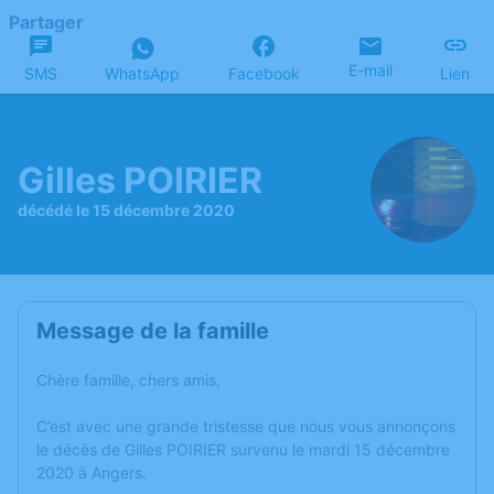
Partager
E-mail
SMS
WhatsApp
Facebook
Lien
Gilles POIRIER
décédé le 15 décembre 2020
Message de la famille
Chère famille, chers amis,
C’est avec une grande tristesse que nous vous annonçons
le décès de Gilles POIRIER survenu le mardi 15 décembre
2020 à Angers.