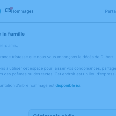
Hommages
Part
0
la famille
hers amis,
grande tristesse que nous vous annonçons le décès de Gilbert
ons à utiliser cet espace pour laisser vos condoléances, parta
rs des poèmes ou des textes. Cet endroit est un lieu d'expres
lantation d’arbre hommage est
disponible ici
.