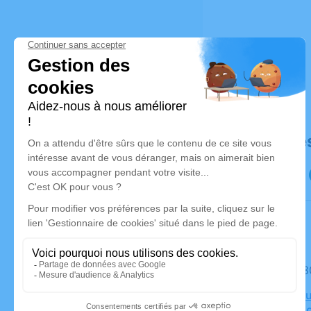
Déroulé de
Le mardi 
Crématoriu