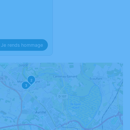
Je rends hommage
2
3