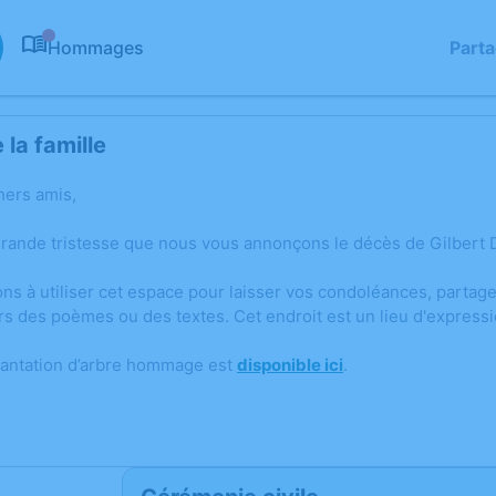
Hommages
Part
0
la famille
hers amis,
grande tristesse que nous vous annonçons le décès de Gilbert 
ons à utiliser cet espace pour laisser vos condoléances, parta
rs des poèmes ou des textes. Cet endroit est un lieu d'expres
lantation d’arbre hommage est
disponible ici
.