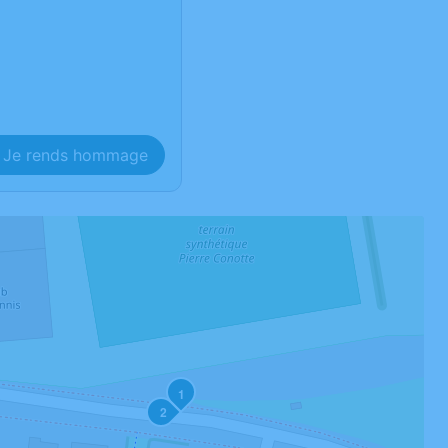
Je rends hommage
1
2