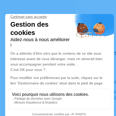
Déroulé de
Le mercre
Crématoriu
Poiriers, 