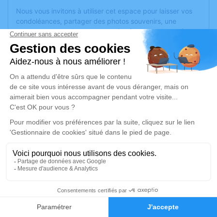
Nous vous invitons à utiliser cet espace pour laisser vos
condoléances, partager des photos souvenirs, une
anecdote ou exprimer vos pensées à travers des poèmes
ou des textes. Cet endroit est un lieu d'expression dédié à
honorer la mémoire de Gérard MARGAS.
Un service de plantation d’arbre hommage est
disponible
ici
.
Je rends hommage
Cérémonie religieuse
vendredi 31 décembre 2021 à 14h30
Église de Cornillé-les-Caves
Rue du Ronceray
49140 Cornillé-les-Caves
2
Faire-part
Hommages
Je rends hommage