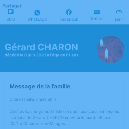
Partager
E-mail
SMS
WhatsApp
Facebook
Lien
Gérard CHARON
décédé le 8 juin 2021 à l'âge de 81 ans
Message de la famille
Chère famille, chers amis,
C’est avec une grande tristesse que nous vous annonçons
le décès de Gérard CHARON survenu le mardi 08 juin
2021 à Chaudron-en-Mauges.