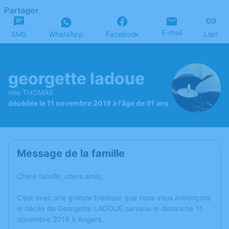
Partager
E-mail
SMS
WhatsApp
Facebook
Lien
georgette ladoue
née THOMAS
décédée le 11 novembre 2018 à l'âge de 91 ans
Message de la famille
Chère famille, chers amis,
C’est avec une grande tristesse que nous vous annonçons
le décès de Georgette LADOUE survenu le dimanche 11
novembre 2018 à Angers.