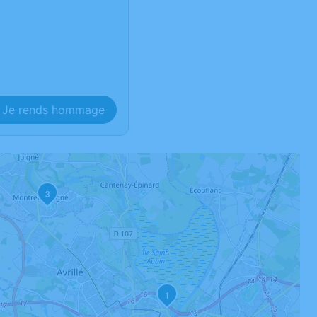
Je rends hommage
3
1