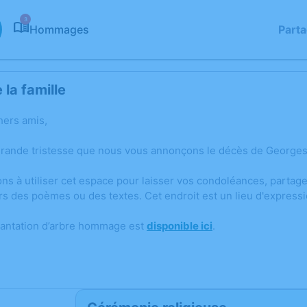
3
Hommages
Part
la famille
hers amis,
grande tristesse que nous vous annonçons le décès de George
ons à utiliser cet espace pour laisser vos condoléances, parta
rs des poèmes ou des textes. Cet endroit est un lieu d'expre
lantation d’arbre hommage est
disponible ici
.