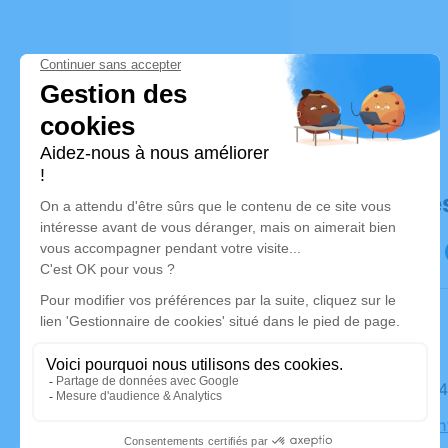
Déroulé de
Le jeudi 0
Église Sai