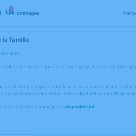
3
Hommages
Part
la famille
hers amis,
grande tristesse que nous vous annonçons le décès de George
ons à utiliser cet espace pour laisser vos condoléances, parta
rs des poèmes ou des textes. Cet endroit est un lieu d'expre
lantation d’arbre hommage est
disponible ici
.