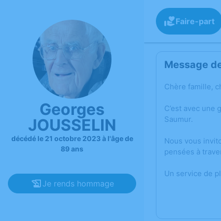
Faire-part
Message de 
Chère famille, c
Georges
C’est avec une 
Saumur.
JOUSSELIN
décédé le 21 octobre 2023 à l'âge de
Nous vous invit
89 ans
pensées à trave
Un service de p
Je rends hommage