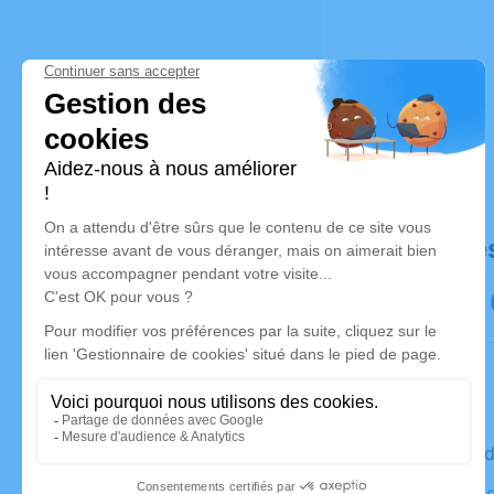
Déroulé de
Le vendre
Cimetière 