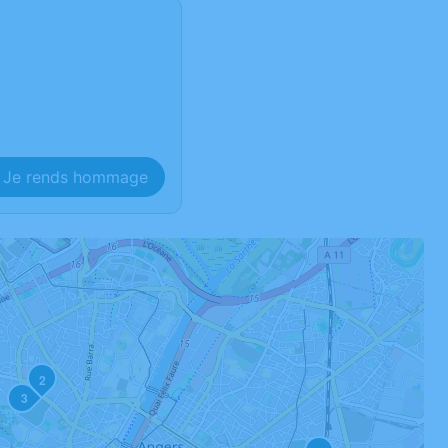
Je rends hommage
2
3