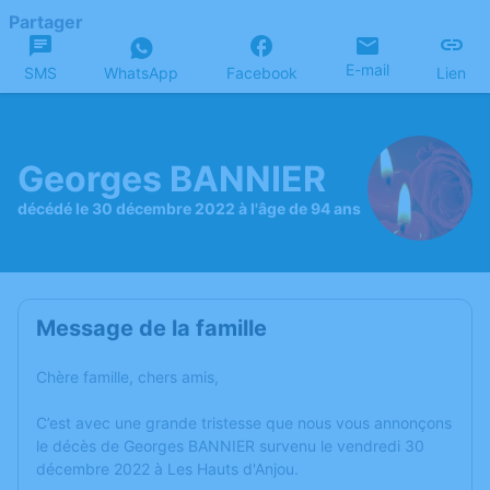
Partager
E-mail
SMS
WhatsApp
Facebook
Lien
Georges BANNIER
décédé le 30 décembre 2022 à l'âge de 94 ans
Message de la famille
Chère famille, chers amis,
C’est avec une grande tristesse que nous vous annonçons
le décès de Georges BANNIER survenu le vendredi 30
décembre 2022 à Les Hauts d'Anjou.